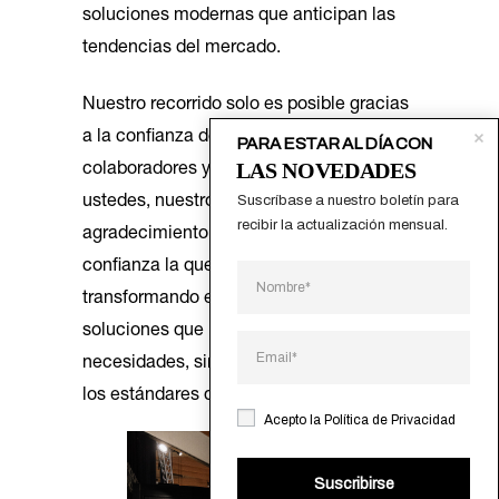
soluciones modernas que anticipan las
tendencias del mercado.
Nuestro recorrido solo es posible gracias
a la confianza de nuestros clientes,
PARA ESTAR AL DÍA CON
LAS NOVEDADES
colaboradores y socios. A cada uno de
Suscríbase a nuestro boletín para 
ustedes, nuestro más profundo
recibir la actualización mensual.
agradecimiento. Es esa relación de
confianza la que nos inspira a seguir
transformando espacios, ofreciendo
soluciones que no solo satisfacen las
necesidades, sino que también elevan
los estándares de calidad y diseño.
Acepto la
Política de Privacidad
Suscribirse