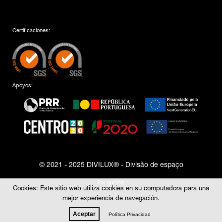
Certificaciones:
Apoyos:
© 2021 - 2025 DIVILUX® - Divisão de espaço
Por
gumba
.
Cookies: Este sitio web utiliza cookies en su computadora para una
mejor experiencia de navegación.
Aceptar
Política Privacidad