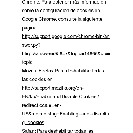
Chrome. Para obtener más información
sobre la configuración de cookies en
Google Chrome, consulte la siguiente
página:
http://support.google.com/chrome/bin/an
swer.py?
hl=pt&answer=95647&topic=14666&ctx=
topic
Mozilla Firefox
Para deshabilitar todas
las cookies en
http://support.mozilla.org/en-
EN/kb/Enable and Disable Cookies?
redirectlocale=en-
US&redirectslug=Enabling+and+disablin
g+cookies
Safari:
Para deshabilitar todas las