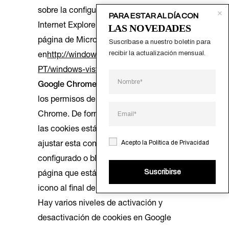
sobre la configuración de cookies de
PARA ESTAR AL DÍA CON
Internet Explorer, consulte la siguiente
LAS NOVEDADES
página de Microsoft
Suscríbase a nuestro boletín para 
recibir la actualización mensual.
en
http://windows.microsoft.com/pt-
PT/windows-vista/Block-or-allow-cookies
Google Chrome
Tiene control total sobre
los permisos de cookies en Google
Chrome. De forma predeterminada, todas
las cookies están permitidas, pero puede
Acepto la
Política de Privacidad
ajustar esta configuración. Si se han
configurado o bloqueado cookies en la
Suscribirse
página que está viendo, se muestra un
icono al final de la barra de direcciones.
Hay varios niveles de activación y
desactivación de cookies en Google