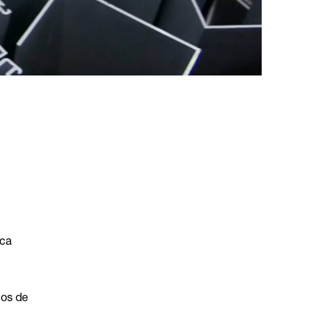
ica
ios de