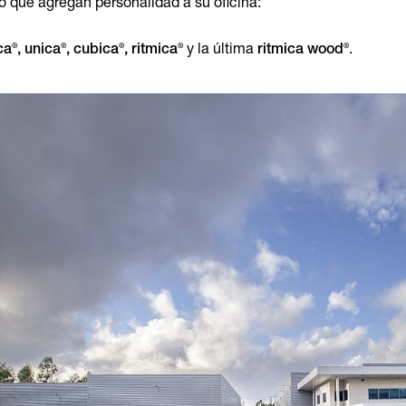
o que agregan personalidad a su oficina:
®
®
®
®
®
ca
, unica
, cubica
, ritmica
y la última
ritmica wood
.