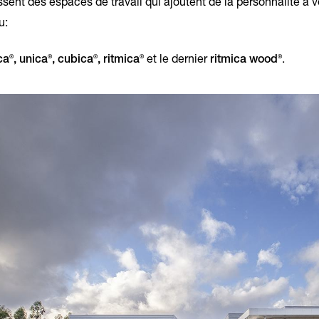
ssent des espaces de travail qui ajoutent de la personnalité à v
u:
®
®
®
®
®
ca
, unica
, cubica
, ritmica
et le dernier
ritmica wood
.