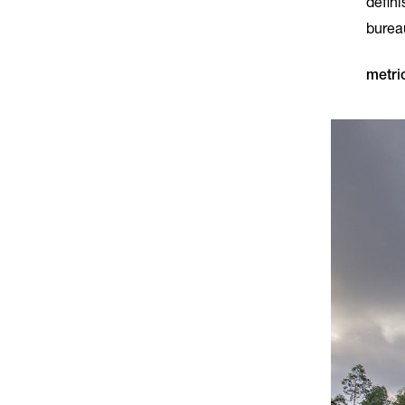
défini
burea
metri