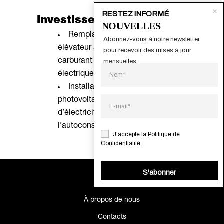
RESTEZ INFORMÉ
Investissements prévus:
NOUVELLES
Remplacement du chariot
Abonnez-vous à notre newsletter 
élévateur à consommation de
pour recevoir des mises à jour 
carburant par un chariot élévateur
mensuelles.
électrique.
Installation d’un système solaire
photovoltaïque pour la production
d’électricité pour
l’autoconsommation.
J'accepte la
Politique de
Confidentialité
.
S'abonner
À propos de nous
Contacts