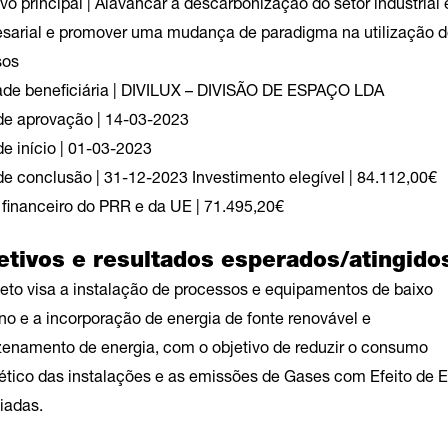
vo principal | Alavancar a descarbonização do setor industrial 
sarial e promover uma mudança de paradigma na utilização d
sos
ade beneficiária | DIVILUX – DIVISÃO DE ESPAÇO LDA
de aprovação | 14-03-2023
e início | 01-03-2023
de conclusão | 31-12-2023 Investimento elegível | 84.112,00€
 financeiro do PRR e da UE | 71.495,20€
etivos e resultados esperados/atingido
jeto visa a instalação de processos e equipamentos de baixo
no e a incorporação de energia de fonte renovável e
enamento de energia, com o objetivo de reduzir o consumo
ético das instalações e as emissões de Gases com Efeito de E
iadas.