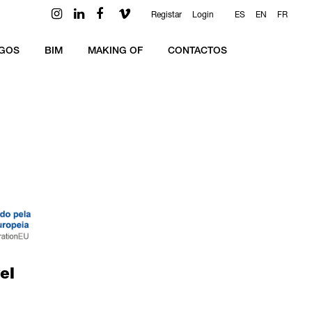
Registar
Login
ES
EN
FR
GOS
BIM
MAKING OF
CONTACTOS
el