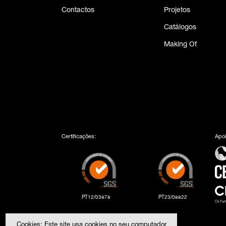
Contactos
Projetos
Catálogos
Making Of
Certificações:
Apoi
PT12/03878
PT23/08822
Cookies: Este site usa cookies no seu computador