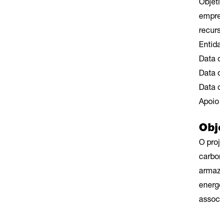
Objeti
empre
recur
Entid
Data 
Data d
Data 
Apoio
Obj
O pro
carbo
armaz
energ
assoc