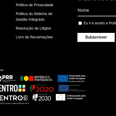
Política de Privacidade
Nome
Política do Sistema de
(Obrigatório)
Gestão Integrado
Nome
Privacidade
Eu li e aceito a
Polí
Resolução de Litígios
(Obrigatório)
Livro de Reclamações
os: