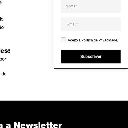
e
do
ão
Aceito a
Política de Privacidade
.
es:
Subscrever
por
o de
a a Newsletter