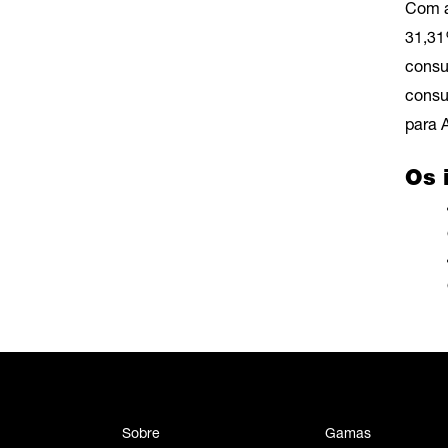
Com a
31,31
consum
consu
para 
Os 
Sobre
Gamas