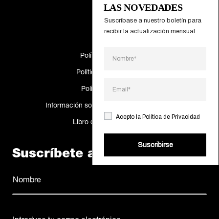
LAS NOVEDADES
Catálogos
Suscríbase a nuestro boletín para 
Making Of
recibir la actualización mensual.
Política de Cookies
Política de privacidad
Política de calidad
Información sobre resolución de disputas
Acepto la
Política de Privacidad
Libro de reclamaciones
Suscribirse
Suscríbete al newsletter
Nombre
(Obligatorio)
Nombre
Correo