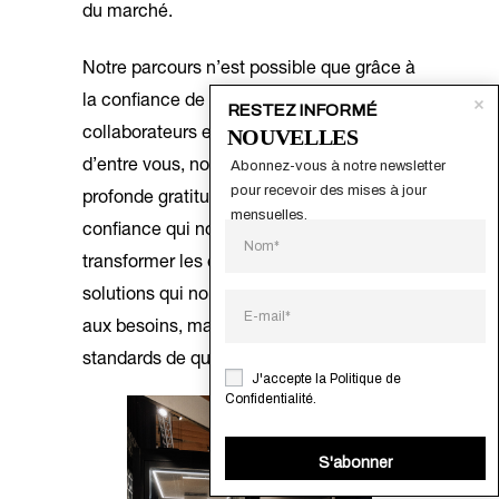
du marché.
Notre parcours n’est possible que grâce à
la confiance de nos clients,
RESTEZ INFORMÉ
NOUVELLES
collaborateurs et partenaires. À chacun
Abonnez-vous à notre newsletter 
d’entre vous, nous adressons notre
pour recevoir des mises à jour 
profonde gratitude. C’est cette relation de
mensuelles.
confiance qui nous inspire à continuer de
transformer les espaces, en offrant des
solutions qui non seulement répondent
aux besoins, mais élèvent également les
standards de qualité et de design.
J'accepte la
Politique de
Confidentialité
.
S'abonner