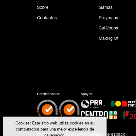
Sobre
Gamas
Contactos
Proyectos
Catálogos
Making Of
Certificaciones:
Apoyos:
Cookies: Este sitio web utiliza cookies en su
computadora para una mejor experiencia de
© 2021 - 2025 DIVILUX® - Divisão de espaço
navegación.