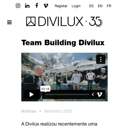
Registar
Login
ES
EN
FR
Team Building Divilux
Notícias
•
Setembro 2025
A Divilux realizou recentemente uma