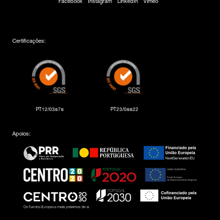
Facebook
Instagram
LinkedIn
Vimeo
Certificações:
PT12/03878
PT23/08822
Apoios: