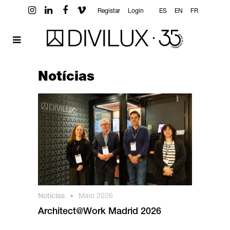
Registar
Login
ES
EN
FR
Notícias
Notícias
•
Maio 2026
Architect@Work Madrid 2026