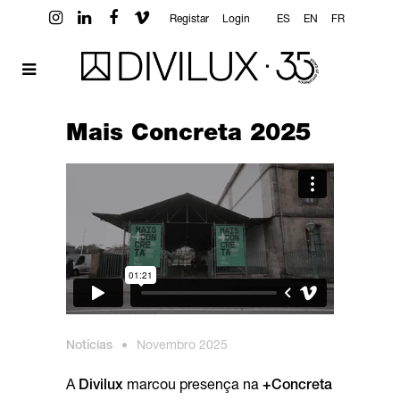
Registar
Login
ES
EN
FR
Mais Concreta 2025
Notícias
•
Novembro 2025
A
Divilux
marcou presença na
+Concreta