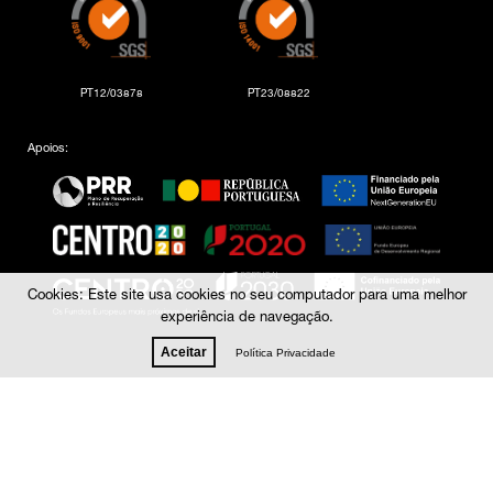
PT12/03878
PT23/08822
Apoios:
Cookies: Este site usa cookies no seu computador para uma melhor
experiência de navegação.
Aceitar
Política Privacidade
© 2021 - 2025 DIVILUX® - Divisão de espaço
Por
gumba
.