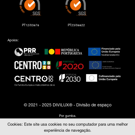
PT12/03878
PT23/08822
Apoios:
© 2021 - 2025 DIVILUX® - Divisão de espaço
Por
gumba
.
Cookies: Este site usa cookies no seu computador para uma melhor
experiência de navegação.