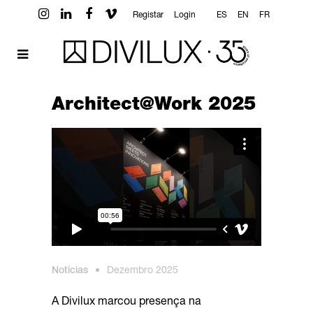
Registar
Login
ES
EN
FR
Architect@Work 2025
Notícias
•
Dezembro 2025
A Divilux marcou presença na