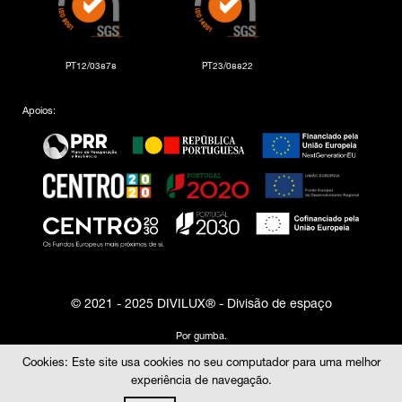
PT12/03878
PT23/08822
Apoios:
© 2021 - 2025 DIVILUX® - Divisão de espaço
Por
gumba
.
Cookies: Este site usa cookies no seu computador para uma melhor
experiência de navegação.