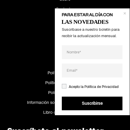
Contactos
PARA ESTAR AL DÍA CON
LAS NOVEDADES
Gamas
Suscríbase a nuestro boletín para 
recibir la actualización mensual.
Proyectos
Catálogos
Making Of
Política de Cookies
Política de privacidad
Acepto la
Política de Privacidad
Política de calidad
Información sobre resolución de disputas
Suscribirse
Libro de reclamaciones