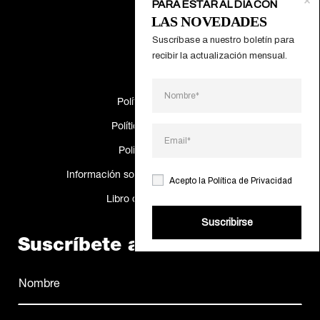
PARA ESTAR AL DÍA CON
Proyectos
LAS NOVEDADES
Catálogos
Suscríbase a nuestro boletín para 
recibir la actualización mensual.
Making Of
Política de Cookies
Política de privacidad
Política de calidad
Información sobre resolución de disputas
Acepto la
Política de Privacidad
Libro de reclamaciones
Suscribirse
Suscríbete al newsletter
Nombre
(Obligatorio)
Nombre