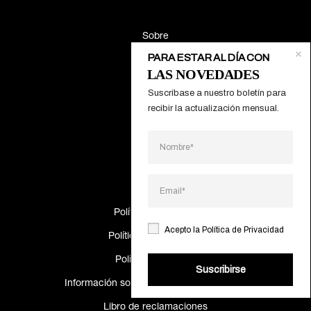
Sobre
PARA ESTAR AL DÍA CON
Contactos
LAS NOVEDADES
Suscríbase a nuestro boletín para 
Gamas
recibir la actualización mensual.
Proyectos
Catálogos
Making Of
Política de Cookies
Acepto la
Política de Privacidad
Política de privacidad
Política de calidad
Suscribirse
Información sobre resolución de disputas
Libro de reclamaciones