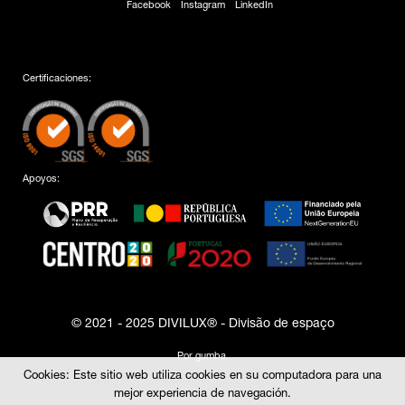
Facebook
Instagram
LinkedIn
Certificaciones:
Apoyos:
© 2021 - 2025 DIVILUX® - Divisão de espaço
Por
gumba
.
Cookies: Este sitio web utiliza cookies en su computadora para una
mejor experiencia de navegación.