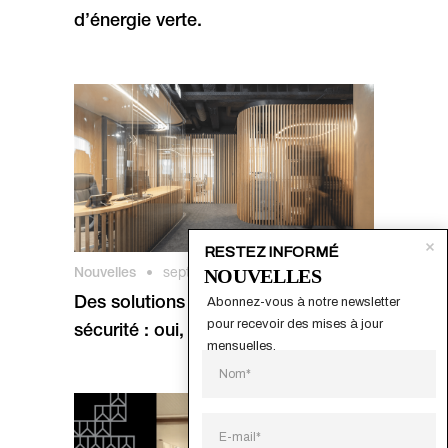
d’énergie verte.
RESTEZ INFORMÉ
NOUVELLES
Nouvelles
•
septembre 2023
Des solutions en verre avec plus de
Abonnez-vous à notre newsletter 
pour recevoir des mises à jour 
sécurité : oui, c’est possible !
mensuelles.