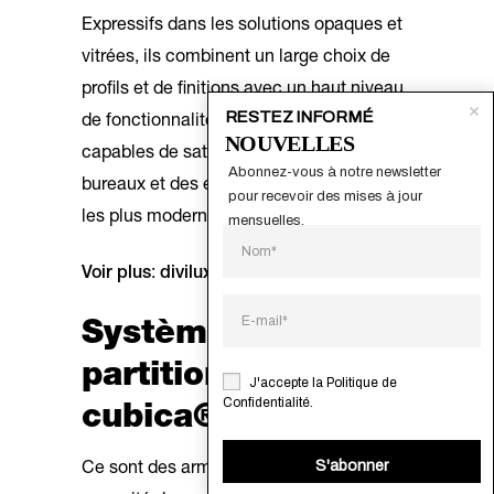
Expressifs dans les solutions opaques et
vitrées, ils combinent un large choix de
profils et de finitions avec un haut niveau
RESTEZ INFORMÉ
de fonctionnalité, rendant ces structures
NOUVELLES
capables de satisfaire les exigences des
Abonnez-vous à notre newsletter 
bureaux et des environnements de travail
pour recevoir des mises à jour 
les plus modernes.
mensuelles.
Voir plus
:
divilux®
–
Système
metrica®
Système de
partition intégré –
J'accepte la
Politique de
Confidentialité
.
cubica®
S'abonner
Ce sont des armoires robustes à grande