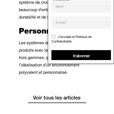
système de cloisons ne nécessite pas
beaucoup d’entretien, en raison de sa
durabilité et de sa résistance.
Personnalisation
J'accepte la
Politique de
Confidentialité
.
Les systèmes de cloisons
divilux®
sont
produits avec la dernière technologie en
S'abonner
trois gammes, qui s’ajoutent à
l’idéalisation d’un environnement
polyvalent et personnalisé.
Voir tous les articles