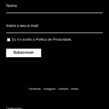
Nome
(Obrigatório)
Nome
Email
(Obrigatório)
Privacidade
Eu li e aceito a
Política de Privacidade
.
(Obrigatório)
Facebook
Instagram
LinkedIn
Vimeo
Certificações: