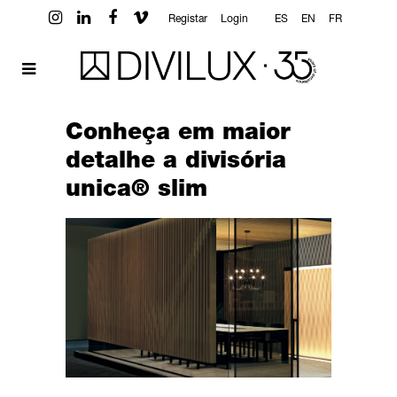
Registar
Login
ES
EN
FR
Conheça em maior
detalhe a divisória
unica® slim