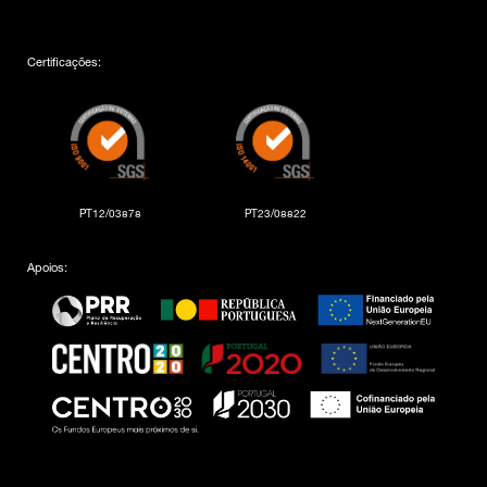
Certificações:
PT12/03878
PT23/08822
Apoios: