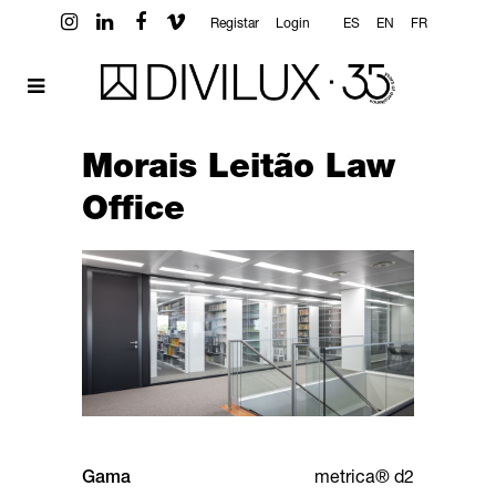
Registar
Login
ES
EN
FR
Morais Leitão Law
Office
Gama
metrica® d2