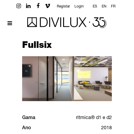
Registar
Login
ES
EN
FR
Fullsix
Gama
ritmica® d1 e d2
Ano
2018