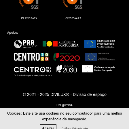
PT12/03878
PT23/08822
Apoios:
© 2021 - 2025 DIVILUX® - Divisão de espaço
Por
gumba
.
Cookies: Este site usa cookies no seu computador para uma melhor
experiência de navegação.
Aceitar
Política Privacidade