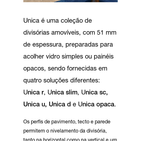
Unica é uma coleção de
divisórias amovíveis, com 51 mm
de espessura, preparadas para
acolher vidro simples ou painéis
opacos, sendo fornecidas em
quatro soluções diferentes:
U
nica r
, U
nica slim
, U
nica sc,
Unica u, Unica d
e U
nica opaca
.
Os perfis de pavimento, tecto e parede
permitem o nivelamento da divisória,
tanto na horizontal como na vertical e um