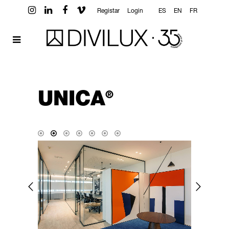
Registar
Login
ES
EN
FR
UNICA
®