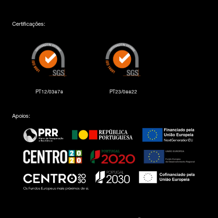
Certificações:
PT12/03878
PT23/08822
Apoios: