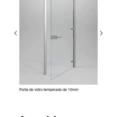
Porta de vidro temperado de 10mm
Porta de v
dobradiça 