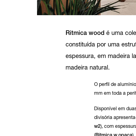
Ritmica wood
é uma cole
constituída por uma estr
espessura, em madeira la
madeira natural.
O perfil de alumíni
mm em toda a perife
Disponível em dua
divisória apresenta
w2
), com espessur
(
Ritmica w opaca
).