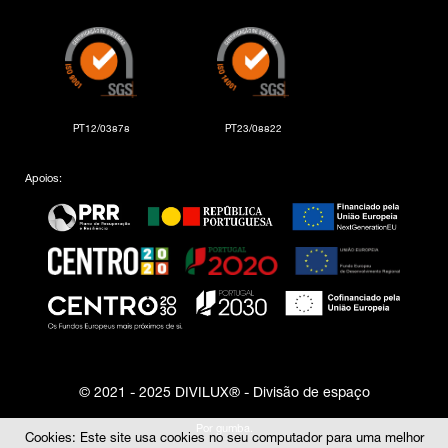
PT12/03878
PT23/08822
Apoios:
© 2021 - 2025 DIVILUX® - Divisão de espaço
Por
gumba
.
Cookies: Este site usa cookies no seu computador para uma melhor