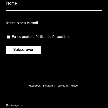
(Obrigatório)
Nome
Email
(Obrigatório)
Privacidade
Eu li e aceito a
Política de Privacidade
.
(Obrigatório)
Facebook
Instagram
LinkedIn
Vimeo
Certificações: